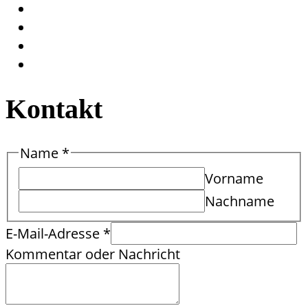
Kontakt
E-
Name
*
Mail-
Vorname
Adresse
Nachname
Nachricht
Kommentar
E-Mail-Adresse
*
Kommentar oder Nachricht